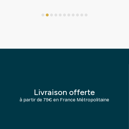
1
2
3
4
5
6
7
8
9
10
11
Livraison offerte
à partir de 79€ en France Métropolitaine