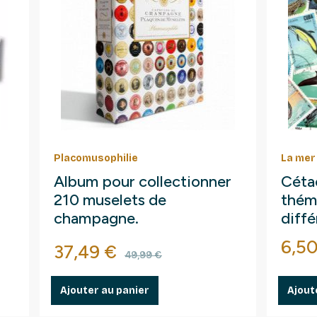
Placomusophilie
La mer
Album pour collectionner
Céta
210 muselets de
thém
champagne.
diffé
Prix
6,5
Prix
Prix de base
37,49 €
49,99 €
Ajouter au panier
Ajout