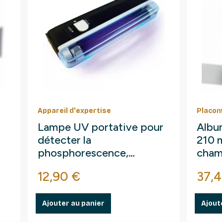
Appareil d'expertise
Placom
Lampe UV portative pour
Albu
détecter la
210 
phosphorescence,
cham
fluorescences.
Prix
Prix
12,90 €
37,4
Ajouter au panier
Ajout