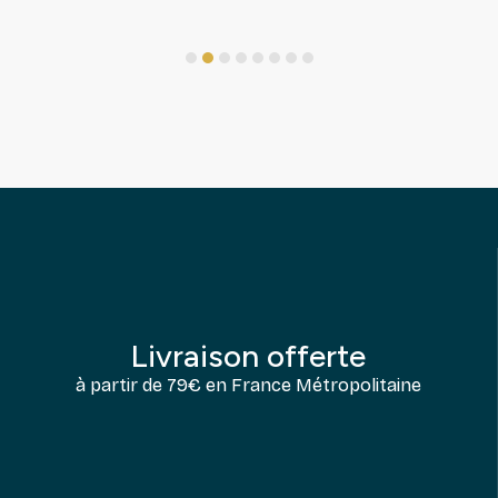
1
2
3
4
5
6
7
8
Livraison offerte
à partir de 79€ en France Métropolitaine