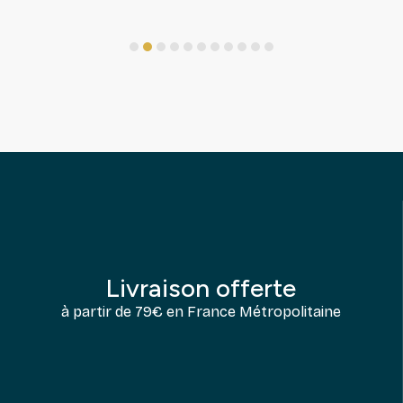
1
2
3
4
5
6
7
8
9
10
11
Livraison offerte
à partir de 79€ en France Métropolitaine