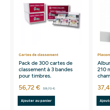
Cartes de classement
Placom
Pack de 300 cartes de
Albu
classement à 3 bandes
210 
pour timbres.
cham
Prix
Prix de base
Prix
56,72 €
37,4
59,70 €
Ajouter au panier
Ajout