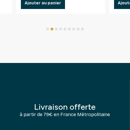
Ajouter au panier
Ajout
1
2
3
4
5
6
7
8
9
Livraison offerte
à partir de 79€ en France Métropolitaine