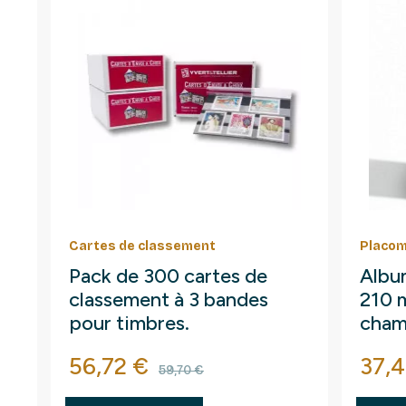
Cartes de classement
Placom
Pack de 300 cartes de
Albu
classement à 3 bandes
210 
pour timbres.
cham
Prix
Prix de base
Prix
56,72 €
37,4
59,70 €