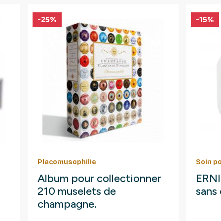
-25%
-15%
Placomusophilie
Soin p
Album pour collectionner
ERNI 
210 muselets de
sans 
champagne.