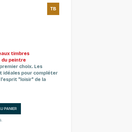
TB
eaux timbres
 du peintre
 premier choix.
Les
t idéales pour compléter
'esprit "loisir" de la
AU PANIER
s.