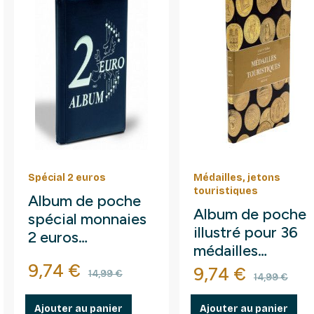
Spécial 2 euros
Médailles, jetons
touristiques
Album de poche
Album de poche
spécial monnaies
illustré pour 36
2 euros
médailles
commémoratives.
Prix
Prix de base
9,74 €
touristiques.
Prix
Prix de
9,74 €
14,99 €
14,99 €
Ajouter au panier
Ajouter au panier