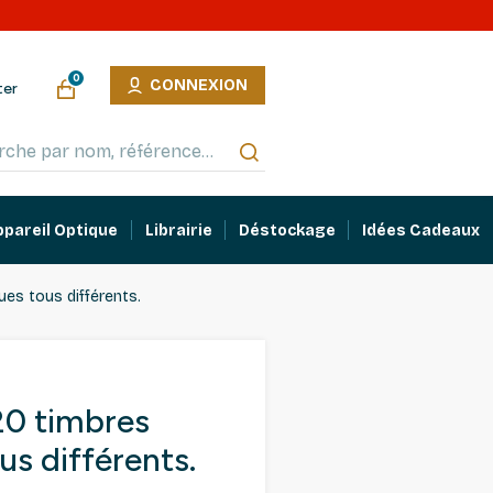
0
CONNEXION
ter
ppareil Optique
Librairie
Déstockage
Idées Cadeaux
es tous différents.
20 timbres
s différents.