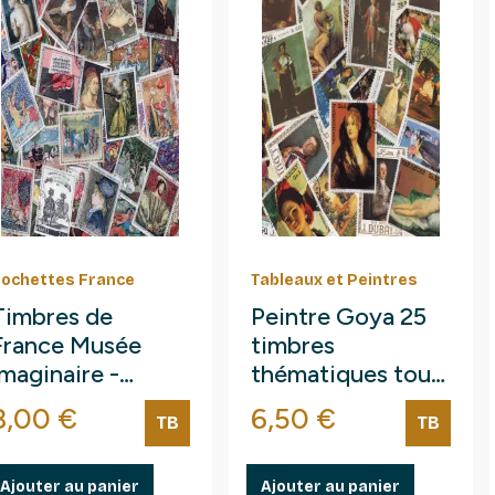
ochettes France
Tableaux et Peintres
Timbres de
Peintre Goya 25
France Musée
timbres
imaginaire -
thématiques tous
Tableaux tous
différents.
Prix
Prix
8,00 €
6,50 €
TB
TB
différents.
Ajouter au panier
Ajouter au panier