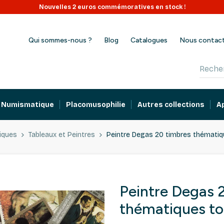
Nouvelles 2 euros commémoratives en stock !
Qui sommes-nous ?
Blog
Catalogues
Nous contac
Numismatique
Placomusophilie
Autres collections
A
iques
Tableaux et Peintres
Peintre Degas 20 timbres thématiqu
Peintre Degas 
thématiques tou