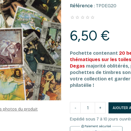
Référence :
TPDEG20





6,50 €
Pochette contenant
20 b
thématiques sur les toiles
Degas
majorité oblitérés,
pochettes de timbres son
votre collection et garder l
philatélie !
-
+
AJOUTER 
es photos du produit
Expédié sous 7 à 10 jours ouvré