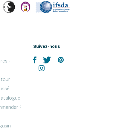
Suivez-nous
res -
etour
urisé
atalogue
mander ?
gasin