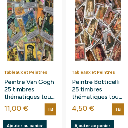
Tableaux et Peintres
Tableaux et Peintres
Peintre Van Gogh
Peintre Botticelli
25 timbres
25 timbres
thématiques tous
thématiques tous
différents.
différents.
Prix
Prix
11,00 €
4,50 €
TB
TB
Ajouter au panier
Ajouter au panier