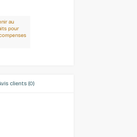
enir au
its pour
récompenses
Avis clients (0)