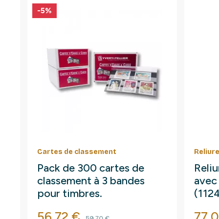
-5%
Cartes de classement
Reliur
Pack de 300 cartes de
Reliu
classement à 3 bandes
avec 
pour timbres.
(112
Prix
Prix de base
Prix
56,72 €
77,
59,70 €