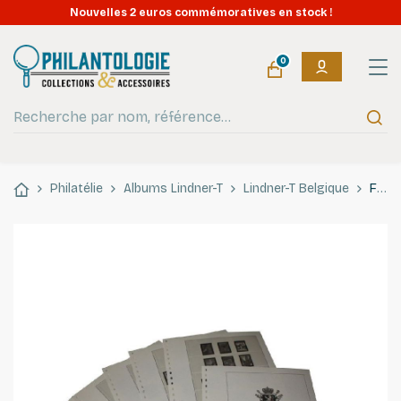
Nouvelles 2 euros commémoratives en stock !
0
Philatélie
Albums Lindner-T
Lindner-T Belgique
Feuilles préimprimées Lindner-T Belgique 1965-1971.