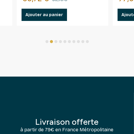
Ajouter au panier
Ajout
1
2
3
4
5
6
7
8
9
10
Livraison offerte
à partir de 79€ en France Métropolitaine