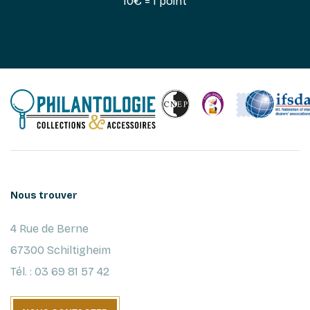
10€ = 1 point
Nous trouver
4 Rue de Berne
67300 Schiltigheim
Tél. : 03 69 81 57 42