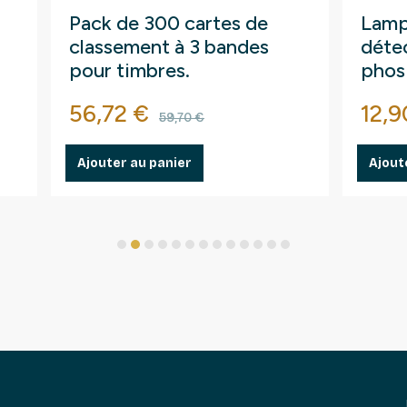
Pack de 300 cartes de
Lamp
classement à 3 bandes
détec
pour timbres.
phos
fluo
Prix
Prix de base
Prix
56,72 €
12,9
59,70 €
Ajouter au panier
Ajout
1
2
3
4
5
6
7
8
9
10
11
12
13