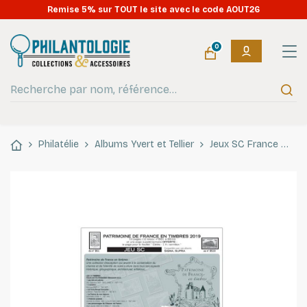
Remise 5% sur TOUT le site avec le code AOUT26
0
Philatélie
Albums Yvert et Tellier
Jeux SC France
Je