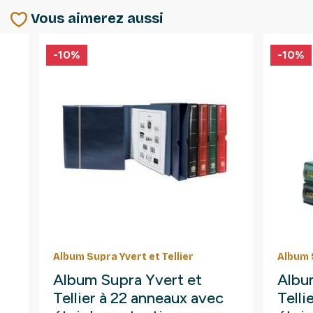
Vous aimerez aussi
-10%
-10%
Album Supra Yvert et Tellier
Album S
Album Supra Yvert et
Albu
Tellier à 22 anneaux avec
Telli