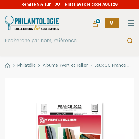
Remise 5% sur TOUT le site avec le code AOUT26
0
Philatélie
Albums Yvert et Tellier
Jeux SC France
Je