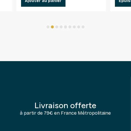
Ajouter au panier
Epuis
1
2
3
4
5
6
7
8
9
Livraison offerte
à partir de 79€ en France Métropolitaine