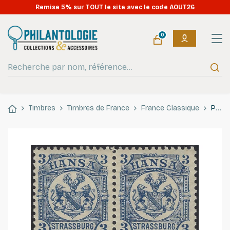
Remise 5% sur TOUT le site avec le code AOUT26
0
Timbres
Timbres de France
France Classique
Poste Privée de Strasbourg HANSA timbre N°23 bloc de 4 ex. neuf**.