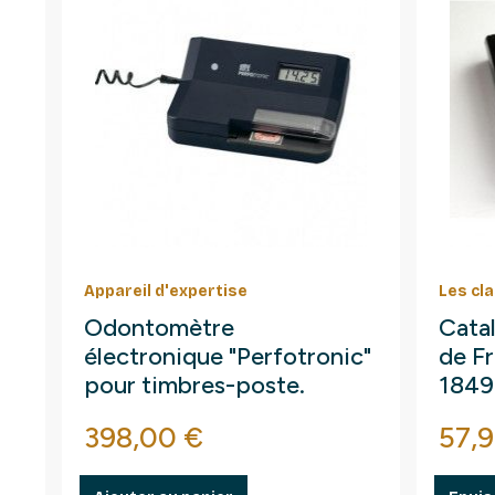
Appareil d'expertise
Les cl
Odontomètre
Cata
électronique "Perfotronic"
de Fr
pour timbres-poste.
1849
Prix
Prix
398,00 €
57,9