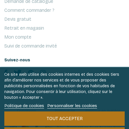
Demande de catalogue
Comment commander ?
Devis gratuit
Retrait en magasin
Mon compte
Suivi de commande invité
Suivez-nous
Ce site web utilise des cookies internes et des cookies tiers
afin d’améliorer nos services et de vous proposer des
publicités personnalisées en fonction de vos habitudes de
navigation. Pour consentir à leur utilisation, cliquez sur le
bouton « Accepter ».
Politique de cookies
Personnaliser les cookies
Conditions
Politique de
Politique en matière
générales de ventes
vie privée
de cookies
TOUT ACCEPTER
Paiement en 3x et 4x sans frais