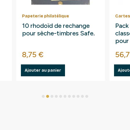
Papeterie philatélique
Cartes
10 rhodoïd de rechange
Pack
pour sèche-timbres Safe.
clas
pour
Prix
Prix
8,75 €
56,7
Ajouter au panier
Ajout
1
2
3
4
5
6
7
8
9
10
11